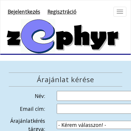
Bejelentkezés
Regisztráció
Toggl
navig
Árajánlat kérése
Név:
Email cím:
Árajánlatkérés
tárgya: