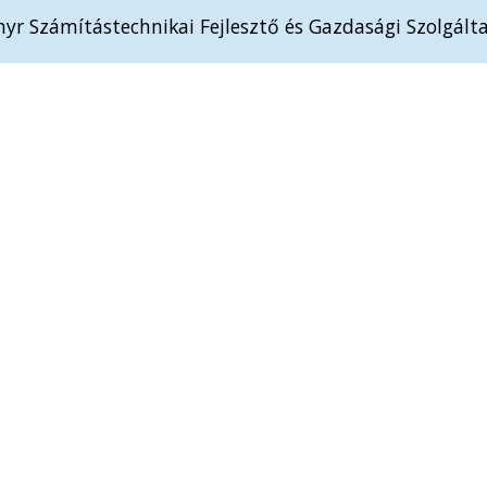
yr Számítástechnikai Fejlesztő és Gazdasági Szolgálta