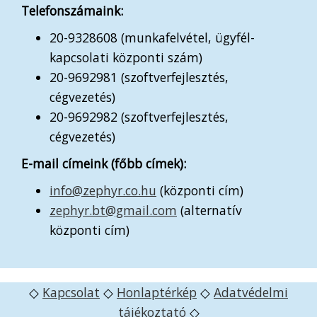
Telefonszámaink:
20-9328608 (munkafelvétel, ügyfél-
kapcsolati központi szám)
20-9692981 (szoftverfejlesztés,
cégvezetés)
20-9692982 (szoftverfejlesztés,
cégvezetés)
E-mail címeink (főbb címek):
info@zephyr.co.hu
(központi cím)
zephyr.bt@gmail.com
(alternatív
központi cím)
◇
Kapcsolat
◇
Honlaptérkép
◇
Adatvédelmi
tájékoztató
◇