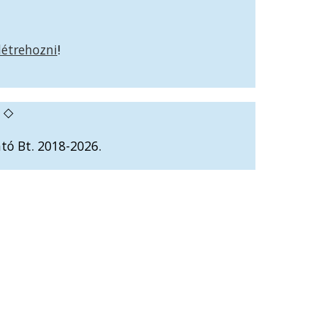
 létrehozni
!
◇
tó Bt. 2018-2026.